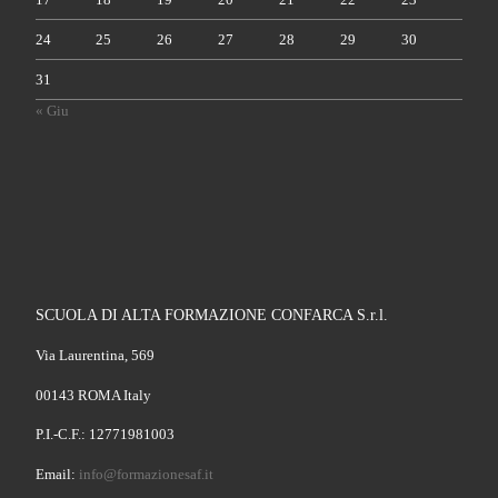
24
25
26
27
28
29
30
31
« Giu
SCUOLA DI ALTA FORMAZIONE CONFARCA S.r.l.
Via Laurentina, 569
00143 ROMA Italy
P.I.-C.F.: 12771981003
Email:
info@formazionesaf.it