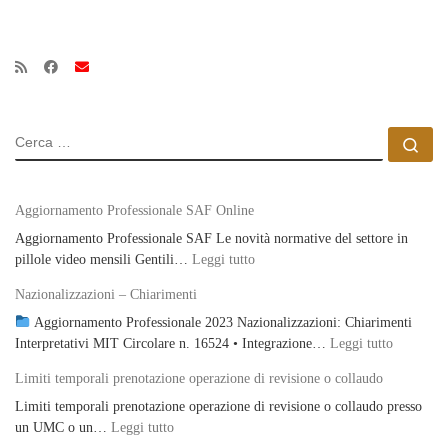
bo
to
ail
di
ok
do
vi
n
di
CERCA
Ce
Aggiornamento Professionale SAF Online
Aggiornamento Professionale SAF Le novità normative del settore in
: Aggiornamento Professionale S
pillole video mensili Gentili…
Leggi tutto
Nazionalizzazioni – Chiarimenti
Aggiornamento Professionale 2023 Nazionalizzazioni: Chiarimenti
: Naziona
Interpretativi MIT Circolare n. 16524 • Integrazione…
Leggi tutto
Limiti temporali prenotazione operazione di revisione o collaudo
Limiti temporali prenotazione operazione di revisione o collaudo presso
: Limiti temporali prenotazione operazione di re
un UMC o un…
Leggi tutto