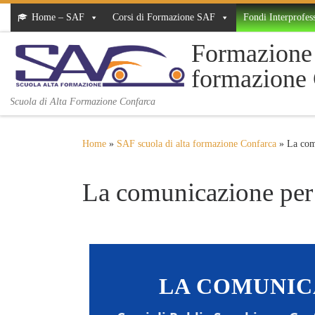
Home – SAF
Corsi di Formazione SAF
Fondi Interprofess
Skip to content
Formazione 
formazione
Scuola di Alta Formazione Confarca
Home
»
SAF scuola di alta formazione Confarca
»
La com
La comunicazione per
LA COMUNIC