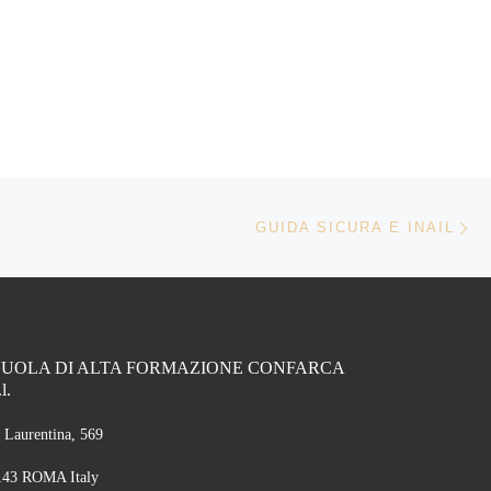
Ar
GUIDA SICURA E INAIL
CUOLA DI ALTA FORMAZIONE CONFARCA
.l.
 Laurentina, 569
143 ROMA Italy