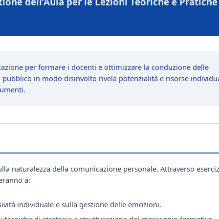
ione dell’Aula per le Lezioni Teoriche e Pratiche
cazione per formare i docenti e ottimizzare la conduzione delle
n pubblico in modo disinvolto rivela potenzialità e risorse individua
rumenti.
sulla naturalezza della comunicazione personale. Attraverso eserciz
reranno a:
ività individuale e sulla gestione delle emozioni.
 tecniche di strategia e strutturazione del messaggio formativo.