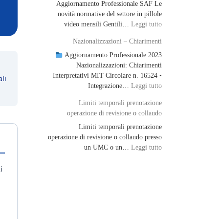
Aggiornamento Professionale SAF Le
novità normative del settore in pillole
: Aggiornamento Pro
video mensili Gentili…
Leggi tutto
Nazionalizzazioni – Chiarimenti
Aggiornamento Professionale 2023
Nazionalizzazioni: Chiarimenti
Interpretativi MIT Circolare n. 16524 •
li
: Nazionalizzazioni 
Integrazione…
Leggi tutto
Limiti temporali prenotazione
operazione di revisione o collaudo
Limiti temporali prenotazione
operazione di revisione o collaudo presso
: Limiti temporali p
un UMC o un…
Leggi tutto
i