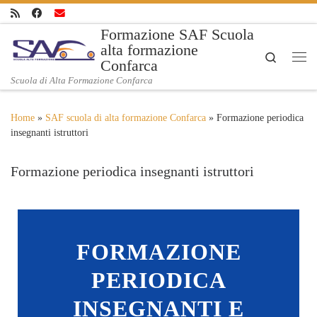
Skip to content
Formazione SAF Scuola
alta formazione
Search
Confarca
Me
Scuola di Alta Formazione Confarca
Home
»
SAF scuola di alta formazione Confarca
»
Formazione periodica
insegnanti istruttori
Formazione periodica insegnanti istruttori
FORMAZIONE
PERIODICA
INSEGNANTI E