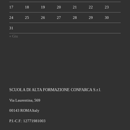
17
18
19
20
21
22
23
24
25
26
27
28
29
30
31
« Giu
SCUOLA DI ALTA FORMAZIONE CONFARCA S.r.l.
Via Laurentina, 569
00143 ROMA Italy
P.I.-C.F.: 12771981003