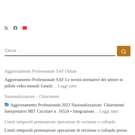
ce
as
m
on
bo
to
ail
di
ok
do
vi
n
di
CERCA
Ce
Aggiornamento Professionale SAF Online
Aggiornamento Professionale SAF Le novità normative del settore in
: Aggiornamento Professionale S
pillole video mensili Gentili…
Leggi tutto
Nazionalizzazioni – Chiarimenti
Aggiornamento Professionale 2023 Nazionalizzazioni: Chiarimenti
: Naziona
Interpretativi MIT Circolare n. 16524 • Integrazione…
Leggi tutto
Limiti temporali prenotazione operazione di revisione o collaudo
Limiti temporali prenotazione operazione di revisione o collaudo presso