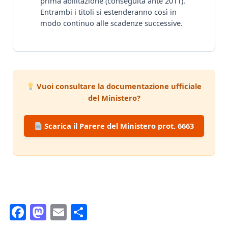
prima abilitazione (conseguita ante 2011).
Entrambi i titoli si estenderanno così in
modo continuo alle scadenze successive.
Vuoi consultare la documentazione ufficiale
del Ministero?
Scarica il Parere del Ministero prot. 6663
Fa
M
E
C