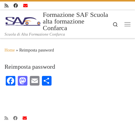
Skip to content
Formazione SAF Scuola
alta formazione
Search
Confarca
Me
Scuola di Alta Formazione Confarca
Home
»
Reimposta password
Reimposta password
Fa
M
E
C
ce
as
m
on
bo
to
ail
di
ok
do
vi
n
di