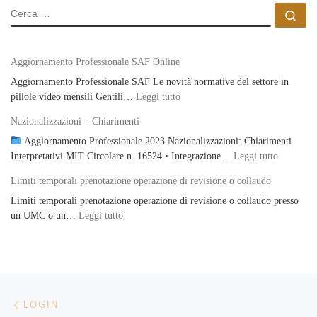
CERCA
Ce
Aggiornamento Professionale SAF Online
Aggiornamento Professionale SAF Le novità normative del settore in
: Aggiornamento Professionale S
pillole video mensili Gentili…
Leggi tutto
Nazionalizzazioni – Chiarimenti
Aggiornamento Professionale 2023 Nazionalizzazioni: Chiarimenti
: Naziona
Interpretativi MIT Circolare n. 16524 • Integrazione…
Leggi tutto
Limiti temporali prenotazione operazione di revisione o collaudo
Limiti temporali prenotazione operazione di revisione o collaudo presso
: Limiti temporali prenotazione operazione di re
un UMC o un…
Leggi tutto
Navigazione articoli
Articolo precedente
LOGIN