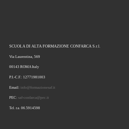
SCUOLA DI ALTA FORMAZIONE CONFARCA S.r.l.
Via Laurentina, 569
00143 ROMA Italy
P.I.-C.F.: 12771981003
Email:
info@formazionesaf.it
PEC:
saf-confarca@pec.it
Tel. r.a. 06.5914598