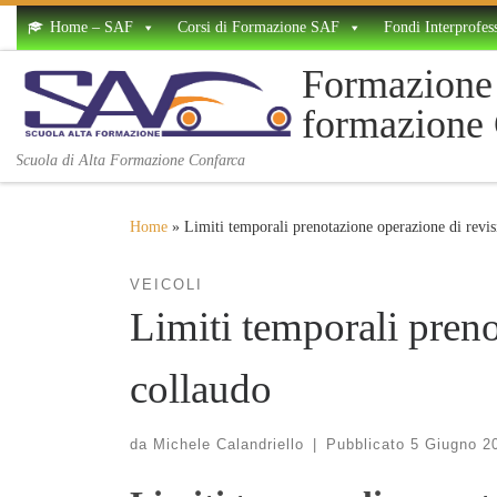
Home – SAF
Corsi di Formazione SAF
Fondi Interprofess
Skip to content
Formazione 
formazione
Scuola di Alta Formazione Confarca
Home
»
Limiti temporali prenotazione operazione di revis
VEICOLI
Limiti temporali preno
collaudo
da
Michele Calandriello
|
Pubblicato
5 Giugno 2