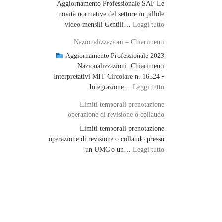
Aggiornamento Professionale SAF Le
novità normative del settore in pillole
: Aggiornamento Pro
video mensili Gentili…
Leggi tutto
Nazionalizzazioni – Chiarimenti
Aggiornamento Professionale 2023
Nazionalizzazioni: Chiarimenti
Interpretativi MIT Circolare n. 16524 •
: Nazionalizzazioni 
Integrazione…
Leggi tutto
Limiti temporali prenotazione
operazione di revisione o collaudo
Limiti temporali prenotazione
operazione di revisione o collaudo presso
: Limiti temporali p
un UMC o un…
Leggi tutto