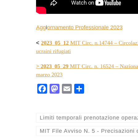
Agg
i
ornamento Professionale 2023
<
2023_05_12
MIT Circ. n.14744 – Circolazion
ucraini rifugiati
> 2023_05_29
MIT Circ. n. 16524 – Nazionali
marzo 2023
Fa
M
E
C
ce
as
m
on
bo
to
ail
di
ok
do
vi
Limiti temporali prenotazione opera
n
di
MIT File Avviso N. 5 - Precisazioni 