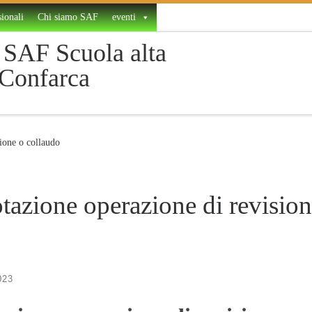
ionali
Chi siamo SAF
eventi
SAF Scuola alta
 Confarca
ione o collaudo
tazione operazione di revision
023