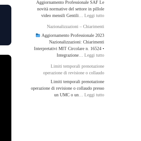
Aggiornamento Professionale SAF Le
novità normative del settore in pillole
: Aggiornamento Pro
video mensili Gentili…
Leggi tutto
Nazionalizzazioni – Chiarimenti
Aggiornamento Professionale 2023
Nazionalizzazioni: Chiarimenti
Interpretativi MIT Circolare n. 16524 •
: Nazionalizzazioni 
Integrazione…
Leggi tutto
Limiti temporali prenotazione
operazione di revisione o collaudo
Limiti temporali prenotazione
operazione di revisione o collaudo presso
: Limiti temporali p
un UMC o un…
Leggi tutto