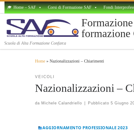
Home – SAF
Corsi di Formazione SAF
Fondi Interprofess
Skip to content
Formazione 
formazione
Scuola di Alta Formazione Confarca
Home
»
Nazionalizzazioni – Chiarimenti
VEICOLI
Nazionalizzazioni – C
da
Michele Calandriello
|
Pubblicato
5 Giugno 2
AGGIORNAMENTO PROFESSIONALE 2023