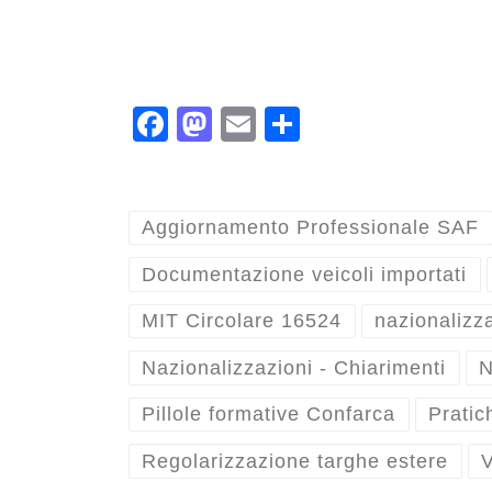
Fa
M
E
C
ce
as
m
on
bo
to
ail
di
ok
do
vi
Aggiornamento Professionale SAF
n
di
Documentazione veicoli importati
MIT Circolare 16524
nazionalizza
Nazionalizzazioni - Chiarimenti
N
Pillole formative Confarca
Pratic
Regolarizzazione targhe estere
V