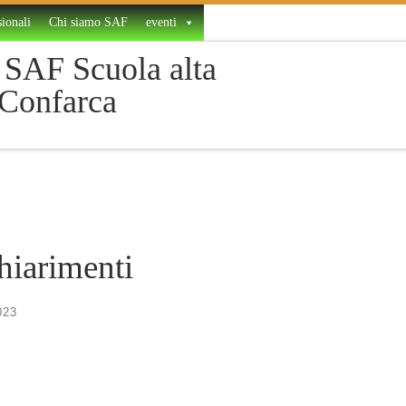
ionali
Chi siamo SAF
eventi
SAF Scuola alta
 Confarca
hiarimenti
023