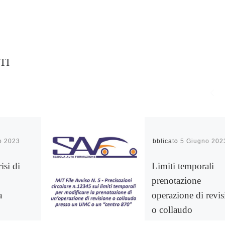
TI
o 2023
Pubblicato
5 Giugno 202
isi di
Limiti temporali
prenotazione
a
operazione di revi
o collaudo
i impresa e