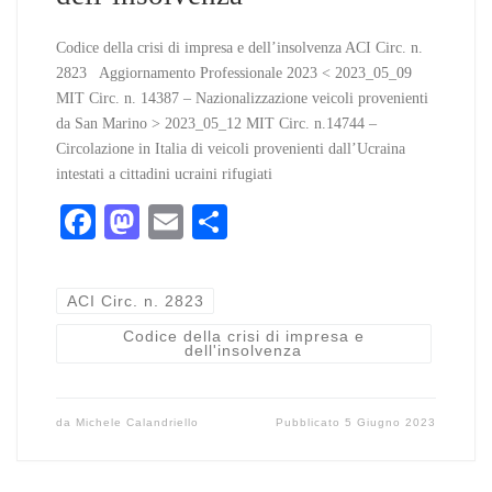
Codice della crisi di impresa e dell’insolvenza ACI Circ. n.
2823 Aggiornamento Professionale 2023 < 2023_05_09
MIT Circ. n. 14387 – Nazionalizzazione veicoli provenienti
da San Marino > 2023_05_12 MIT Circ. n.14744 –
Circolazione in Italia di veicoli provenienti dall’Ucraina
intestati a cittadini ucraini rifugiati
Fa
M
E
C
ce
as
m
on
bo
to
ail
di
ACI Circ. n. 2823
ok
do
vi
Codice della crisi di impresa e
dell'insolvenza
n
di
da
Michele Calandriello
Pubblicato
5 Giugno 2023