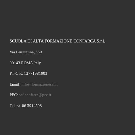
SCUOLA DI ALTA FORMAZIONE CONFARCA S.r.l.
Via Laurentina, 569
00143 ROMA Italy
P.I.-C.F.: 12771981003
Email:
info@formazionesaf.it
PEC:
saf-confarca@pec.it
Tel. r.a. 06.5914598