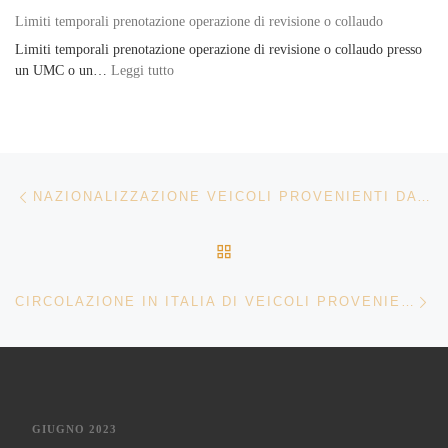
Limiti temporali prenotazione operazione di revisione o collaudo
Limiti temporali prenotazione operazione di revisione o collaudo presso
: Limiti temporali prenotazione operazione di re
un UMC o un…
Leggi tutto
Navigazione articoli
Articolo precedente
NAZIONALIZZAZIONE VEICOLI PROVENIENTI DA SAN MARINO
RITORNA ALLA LISTA DEG
Ar
CIRCOLAZIONE IN ITALIA DI VEICOLI PROVENIENTI DALL’UCRAINA
GIUGNO 2023