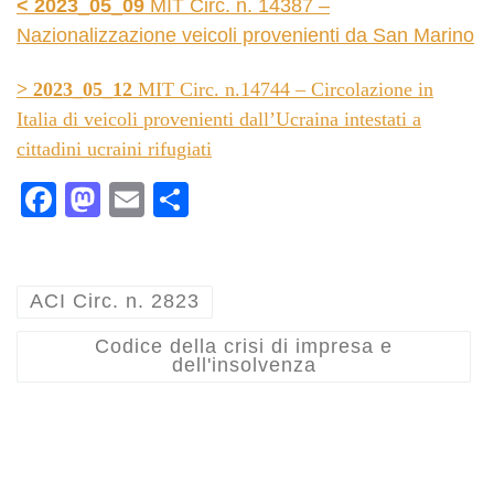
< 2023_05_09
MIT Circ. n. 14387 –
Nazionalizzazione veicoli provenienti da San Marino
>
2023_05_12
MIT Circ. n.14744 – Circolazione in
Italia di veicoli provenienti dall’Ucraina intestati a
cittadini ucraini rifugiati
Fa
M
E
C
ce
as
m
on
bo
to
ail
di
ok
do
vi
ACI Circ. n. 2823
n
di
Codice della crisi di impresa e
dell'insolvenza