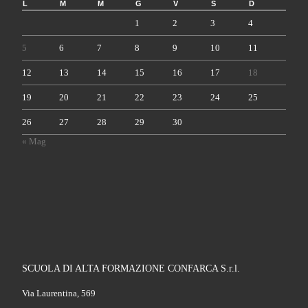
L
M
M
G
V
S
D
1
2
3
4
5
6
7
8
9
10
11
12
13
14
15
16
17
18
19
20
21
22
23
24
25
26
27
28
29
30
« Mag
SCUOLA DI ALTA FORMAZIONE CONFARCA S.r.l.
Via Laurentina, 569