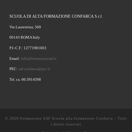
SCUOLA DI ALTA FORMAZIONE CONFARCA S.r.l.
Via Laurentina, 569
00143 ROMA Italy
P.I.-C.F.: 12771981003
Email:
info@formazionesaf.it
PEC:
saf-confarca@pec.it
Tel. r.a. 06.5914598
© 2026
Formazione SAF Scuola alta formazione Confarca
–
Tutti
i diritti riservati