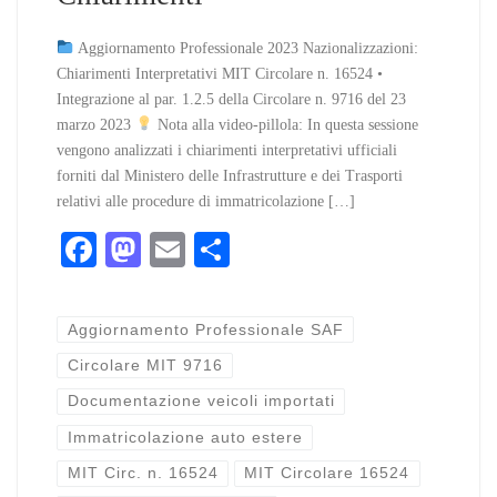
Aggiornamento Professionale 2023 Nazionalizzazioni:
Chiarimenti Interpretativi MIT Circolare n. 16524 •
Integrazione al par. 1.2.5 della Circolare n. 9716 del 23
marzo 2023
Nota alla video-pillola: In questa sessione
vengono analizzati i chiarimenti interpretativi ufficiali
forniti dal Ministero delle Infrastrutture e dei Trasporti
relativi alle procedure di immatricolazione […]
Fa
M
E
C
ce
as
m
on
bo
to
ail
di
Aggiornamento Professionale SAF
ok
do
vi
Circolare MIT 9716
n
di
Documentazione veicoli importati
Immatricolazione auto estere
MIT Circ. n. 16524
MIT Circolare 16524