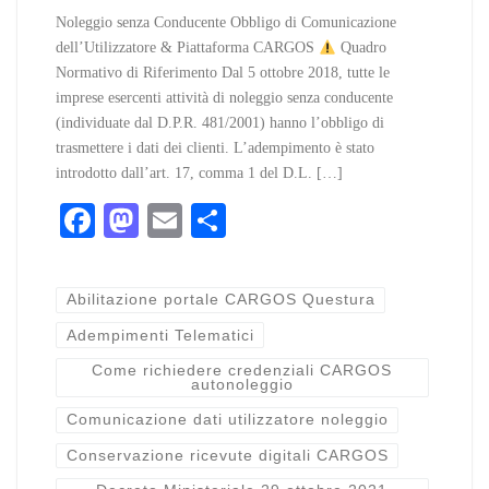
Noleggio senza Conducente Obbligo di Comunicazione
dell’Utilizzatore & Piattaforma CARGOS
Quadro
Normativo di Riferimento Dal 5 ottobre 2018, tutte le
imprese esercenti attività di noleggio senza conducente
(individuate dal D.P.R. 481/2001) hanno l’obbligo di
trasmettere i dati dei clienti. L’adempimento è stato
introdotto dall’art. 17, comma 1 del D.L. […]
Fa
M
E
C
ce
as
m
on
bo
to
ail
di
Abilitazione portale CARGOS Questura
ok
do
vi
Adempimenti Telematici
n
di
Come richiedere credenziali CARGOS
autonoleggio
Comunicazione dati utilizzatore noleggio
Conservazione ricevute digitali CARGOS