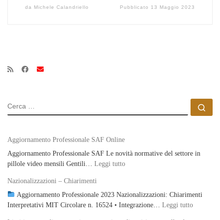
da
Michele Calandriello
Pubblicato
13 Maggio 2023
CERCA
Ce
Aggiornamento Professionale SAF Online
Aggiornamento Professionale SAF Le novità normative del settore in
: Aggiornamento Professionale S
pillole video mensili Gentili…
Leggi tutto
Nazionalizzazioni – Chiarimenti
Aggiornamento Professionale 2023 Nazionalizzazioni: Chiarimenti
: Naziona
Interpretativi MIT Circolare n. 16524 • Integrazione…
Leggi tutto