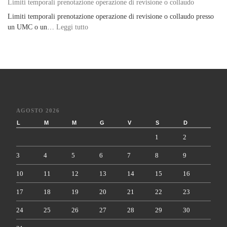
Limiti temporali prenotazione operazione di revisione o collaudo
Limiti temporali prenotazione operazione di revisione o collaudo presso
: Limiti temporali prenotazione operazione di re
un UMC o un…
Leggi tutto
AGOSTO 2026
L
M
M
G
V
S
D
1
2
3
4
5
6
7
8
9
10
11
12
13
14
15
16
17
18
19
20
21
22
23
24
25
26
27
28
29
30