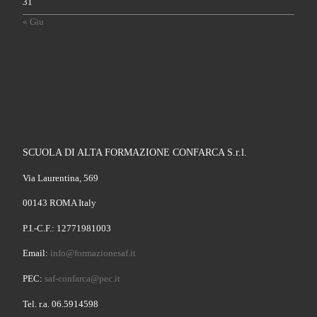
31
« Giu
SCUOLA DI ALTA FORMAZIONE CONFARCA S.r.l.
Via Laurentina, 569
00143 ROMA Italy
P.I.-C.F.: 12771981003
Email:
info@formazionesaf.it
PEC:
saf-confarca@pec.it
Tel. r.a. 06.5914598