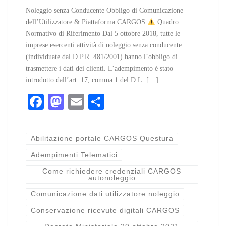
Noleggio senza Conducente Obbligo di Comunicazione
dell’Utilizzatore & Piattaforma CARGOS
Quadro
Normativo di Riferimento Dal 5 ottobre 2018, tutte le
imprese esercenti attività di noleggio senza conducente
(individuate dal D.P.R. 481/2001) hanno l’obbligo di
trasmettere i dati dei clienti. L’adempimento è stato
introdotto dall’art. 17, comma 1 del D.L. […]
Fa
M
E
C
ce
as
m
on
bo
to
ail
di
Abilitazione portale CARGOS Questura
ok
do
vi
Adempimenti Telematici
n
di
Come richiedere credenziali CARGOS
autonoleggio
Comunicazione dati utilizzatore noleggio
Conservazione ricevute digitali CARGOS