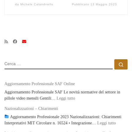
da
Michele Calandriello
Pubblicato
13 Maggio 2023
CERCA
Ce
Aggiornamento Professionale SAF Online
Aggiornamento Professionale SAF Le novità normative del settore in
: Aggiornamento Professionale S
pillole video mensili Gentili…
Leggi tutto
Nazionalizzazioni – Chiarimenti
Aggiornamento Professionale 2023 Nazionalizzazioni: Chiarimenti
: Naziona
Interpretativi MIT Circolare n. 16524 • Integrazione…
Leggi tutto