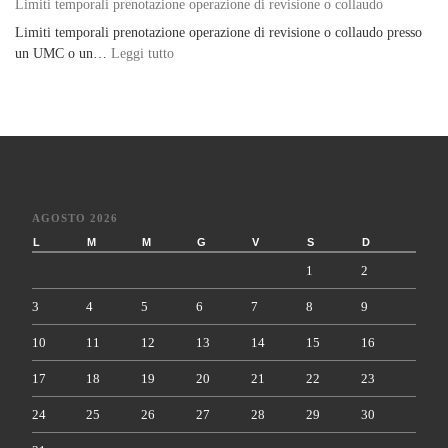
Limiti temporali prenotazione operazione di revisione o collaudo
Limiti temporali prenotazione operazione di revisione o collaudo presso
: Limiti temporali prenotazione operazione di re
un UMC o un…
Leggi tutto
AGOSTO 2026
L
M
M
G
V
S
D
1
2
3
4
5
6
7
8
9
10
11
12
13
14
15
16
17
18
19
20
21
22
23
24
25
26
27
28
29
30