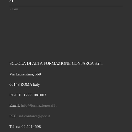
31
« Giu
SCUOLA DI ALTA FORMAZIONE CONFARCA S.r.l.
Via Laurentina, 569
00143 ROMA Italy
P.I.-C.F.: 12771981003
Email:
info@formazionesaf.it
PEC:
saf-confarca@pec.it
Tel. r.a. 06.5914598