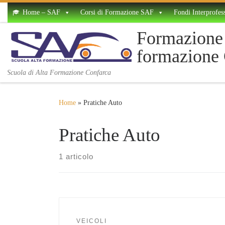
Home – SAF
Corsi di Formazione SAF
Fondi Interprofess
Skip to content
Formazione 
formazione
Scuola di Alta Formazione Confarca
Home
»
Pratiche Auto
Pratiche Auto
1 articolo
VEICOLI