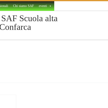
ionali
Chi siamo SAF
eventi
SAF Scuola alta
 Confarca