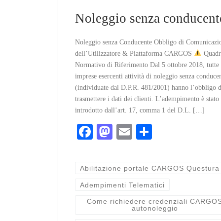
Noleggio senza conducent
Noleggio senza Conducente Obbligo di Comunicazi
dell’Utilizzatore & Piattaforma CARGOS
Quadr
Normativo di Riferimento Dal 5 ottobre 2018, tutte 
imprese esercenti attività di noleggio senza conduce
(individuate dal D.P.R. 481/2001) hanno l’obbligo d
trasmettere i dati dei clienti. L’adempimento è stato
introdotto dall’art. 17, comma 1 del D.L. […]
Fa
M
E
C
ce
as
m
on
bo
to
ail
di
Abilitazione portale CARGOS Questura
ok
do
vi
Adempimenti Telematici
n
di
Come richiedere credenziali CARGO
autonoleggio