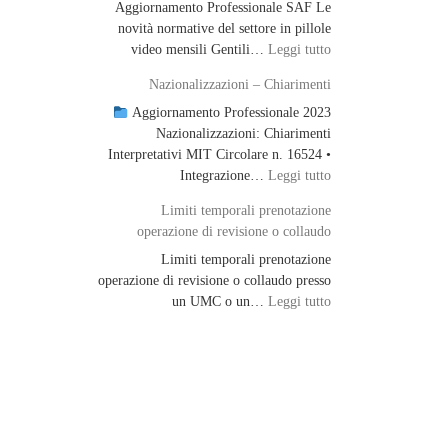
Aggiornamento Professionale SAF Le
novità normative del settore in pillole
: Aggiornamento Pro
video mensili Gentili…
Leggi tutto
Nazionalizzazioni – Chiarimenti
Aggiornamento Professionale 2023
Nazionalizzazioni: Chiarimenti
Interpretativi MIT Circolare n. 16524 •
: Nazionalizzazioni 
Integrazione…
Leggi tutto
Limiti temporali prenotazione
operazione di revisione o collaudo
Limiti temporali prenotazione
operazione di revisione o collaudo presso
: Limiti temporali p
un UMC o un…
Leggi tutto