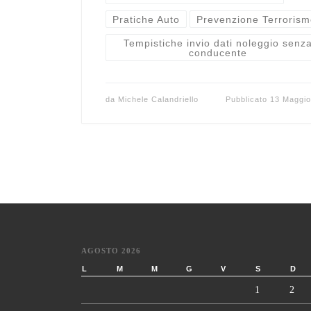
Pratiche Auto
Prevenzione Terrorism
Tempistiche invio dati noleggio senz
conducente
da
Michele Calandriello
Pubblicato
13 Maggio
AGOSTO 2026
L
M
M
G
V
S
D
1
2