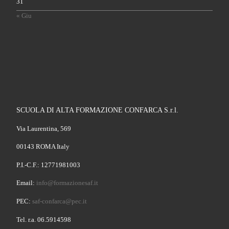
31
« Giu
SCUOLA DI ALTA FORMAZIONE CONFARCA S.r.l.
Via Laurentina, 569
00143 ROMA Italy
P.I.-C.F.: 12771981003
Email:
info@formazionesaf.it
PEC:
saf-confarca@pec.it
Tel. r.a. 06.5914598