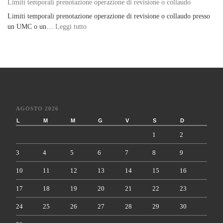
Limiti temporali prenotazione operazione di revisione o collaudo
Limiti temporali prenotazione operazione di revisione o collaudo presso
: Limiti temporali prenotazione operazione di re
un UMC o un…
Leggi tutto
AGOSTO 2026
L
M
M
G
V
S
D
1
2
3
4
5
6
7
8
9
10
11
12
13
14
15
16
17
18
19
20
21
22
23
24
25
26
27
28
29
30