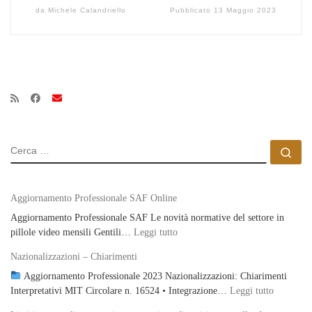
da
Michele Calandriello
Pubblicato
13 Maggio 2023
CERCA
Ce
Aggiornamento Professionale SAF Online
Aggiornamento Professionale SAF Le novità normative del settore in
: Aggiornamento Professionale S
pillole video mensili Gentili…
Leggi tutto
Nazionalizzazioni – Chiarimenti
Aggiornamento Professionale 2023 Nazionalizzazioni: Chiarimenti
: Naziona
Interpretativi MIT Circolare n. 16524 • Integrazione…
Leggi tutto