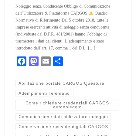
Noleggio senza Conducente Obbligo di Comunicazione
dell’Utilizzatore & Piattaforma CARGOS
Quadro
Normativo di Riferimento Dal 5 ottobre 2018, tutte le
imprese esercenti attività di noleggio senza conducente
(individuate dal D.P.R. 481/2001) hanno l’obbligo di
trasmettere i dati dei clienti. L’adempimento è stato
introdotto dall’art. 17, comma 1 del D.L. […]
Fa
M
E
C
ce
as
m
on
bo
to
ail
di
Abilitazione portale CARGOS Questura
ok
do
vi
Adempimenti Telematici
n
di
Come richiedere credenziali CARGOS
autonoleggio
Comunicazione dati utilizzatore noleggio
Conservazione ricevute digitali CARGOS